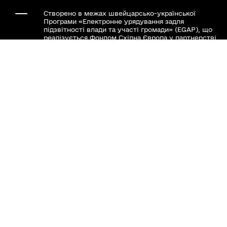
Створено в межах швейцарсько-української
Програми «Електронне урядування задля
підзвітності влади та участі громади» (EGAP), що
реалізується Фондом Східна Європа у партнерстві
з Міністерством цифрової трансформації України
за підтримки Швейцарії.
Хочете такий сайт з чат-ботом для громади?
Весь контент доступний за ліцензією Creative
Commons Attribution 4.0 International license,
якщо не зазначено інше.
Наша громада у смартфоні: